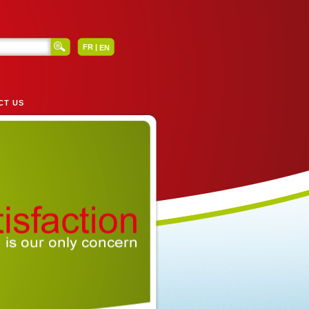
|
FR
EN
CT US