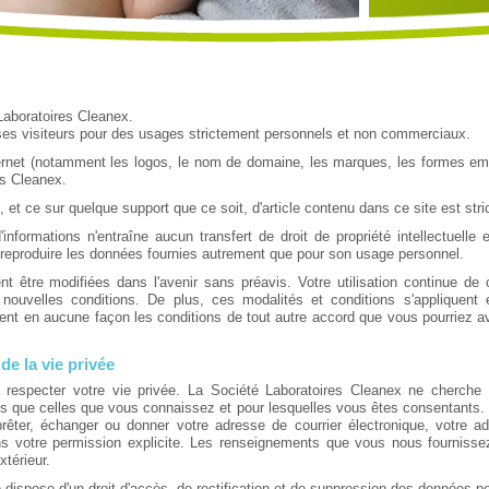
 Laboratoires Cleanex.
e ses visiteurs pour des usages strictement personnels et non commerciaux.
ernet (notamment les logos, le nom de domaine, les marques, les formes emba
es Cleanex.
 et ce sur quelque support que ce soit, d'article contenu dans ce site est stri
informations n'entraîne aucun transfert de droit de propriété intellectuelle e
 reproduire les données fournies autrement que pour son usage personnel.
vent être modifiées dans l'avenir sans préavis. Votre utilisation continue d
 nouvelles conditions. De plus, ces modalités et conditions s'appliquent
difient en aucune façon les conditions de tout autre accord que vous pourriez 
de la vie privée
 respecter votre vie privée. La Société Laboratoires Cleanex ne cherche
es que celles que vous connaissez et pour lesquelles vous êtes consentants.
prêter, échanger ou donner votre adresse de courrier électronique, votre 
ns votre permission explicite. Les renseignements que vous nous fournisse
térieur.
te dispose d'un droit d'accès, de rectification et de suppression des données 