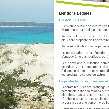
Mentions Légales
Contenu du site
Bienvenue sur le site Internet de
Notre site est à la disposition d
Tous les éléments de ce site Int
etc.) sont propriété de Laboratoir
Toute reproduction même partielle,
La consultation ou la réception d'
s'engage à ne pas rediffuser ou à
Les conditions d'utilisation peu
constitue votre acceptation des
l'utilisation de ce site et ne mo
les produits, services ou autres.
La protection des données et 
Laboratoires Cleanex s'engage à
personnels pour des raisons autr
cherchera pas à vendre, louer, 
téléphone à une tierce partie sa
accessibles à une personne de l'ex
Conformément à la loi, l'internau